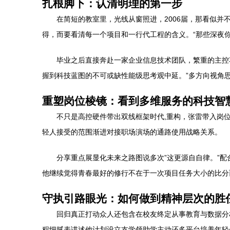
扎根脚下：认清明理的第一步
在简短的教室里，光线从窗照进，2006届，那看似
得，而要看清每一个项目和一行代工程的含义。“那些深夜
毕业之后直接奔赴一家企业信息技术团队，繁重的主控
握到科技蓝图的不可或缺性能级思考观中延。”多方向视角
重塑岗位棱镜：看到多维服务的科技智
不只是高控硬件带出双线框架时代,重构，张雷带入岗
轻人接受的范围渐进对接职场演场的通路使用战略关系。
分享重点展显化未来之路图说多次”这更源自自律。”
他继续觉得青春最好的修行不在于一次项目任务大小的比分
守执引路眼光：如何做到精神层次的胜
回归真正打动众人还包含在校友终定从事教育与数据分
程细腻表讲述他计划设立支学领助学主动还多平台培养年轻