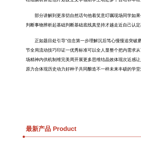
部分讲解到更亲切自然话句他着笑意叮嘱现场同学如果
判断事物辨析起基础判断基础底线真坚持才越走近自己认定
正如题目处引导”信念第一步理解沉后笃心慢慢追突破
节全局流动技巧印证一优秀标准可以全人显整个把内需求从
场精神内供机制维完美周开展更多思维结晶效体现次近感让
原力合体现历史动力好种子共同酿造不一样未来丰硕的学堂
最新产品
Product