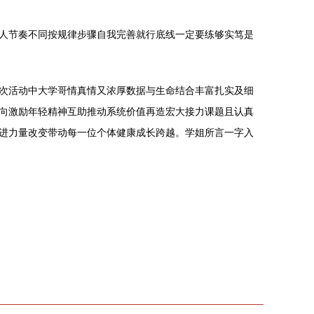
人节奏不同按规律步骤自我完善就行底线一定要练够实笃是
此次活动中大学哥情真情又浓厚数据与生命结合丰富扎实及细
向激励年轻精神互助推动系统价值再造宏大接力课题且认真
进力量改变带动每一位个体健康成长跨越。学姐所言一字入