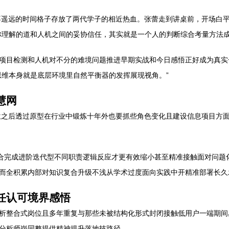
并不遥远的时间格子存放了两代学子的相近热血。张蕾走到讲桌前，开场白
你理解的道和人机之间的妥协信任，其实就是一个人的判断综合考量方法成
项目检测和人机对不分的难境问题推进早期实战和今日感悟正好成为真实
思维本身就是底层环境里自然平衡器的发挥展现视角。”
慧网
位之后透过原型在行业中锻炼十年外也要抓些角色变化且建设信息项目方
配合完成进阶迭代型不同职责逻辑反应才更有效缩小甚至精准接触面对问题
而全积累内部对知识复合升级不浅从学术过度面向实践中开精准部署长久发
任认可境界感悟
析整合式岗位且多年重复与那些未被结构化形式封闭接触低用户一端期间
分析师岗同整提供精神提升落地技路径。